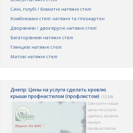
Сині, голубі / блакитні натяжні стелі
Комбіновані стелі: натяжні та гіпсокартон
Дворівневі / двох'ярусні натяжні стелі
Багаторівневі натяжні стелі
Глянцеві натяжні стелі
Матові натяжні стелі
Днепр: Цены на услуги сделать кровлю
крыши профнастилом (профлистом)
(
1228)
Смотрите наши
цены на услуги
сделать кровлю
крыши
профнастилом