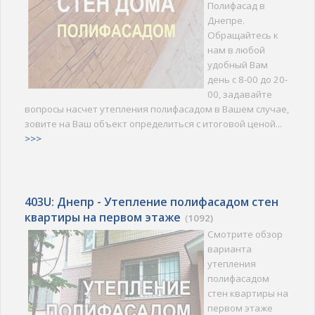
Полифасад в
Днепре.
Обращайтесь к
нам в любой
удобный Вам
день с 8-00 до 20-
00, задавайте
вопросы насчет утепления полифасадом в Вашем случае,
зовите на Ваш объект определиться с итоговой ценой...
>>>
403U: Днепр - Утепление полифасадом стен
квартиры на первом этаже
(
1092)
Смотрите обзор
варианта
утепления
полифасадом
стен квартиры на
первом этаже