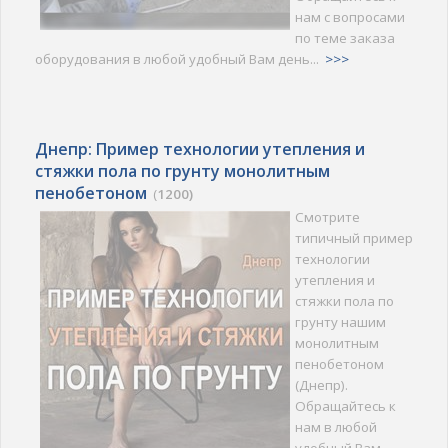
нам с вопросами
по теме заказа
оборудования в любой удобный Вам день...
>>>
Днепр: Пример технологии утепления и
стяжки пола по грунту монолитным
пенобетоном
(
1200)
Смотрите
типичный пример
технологии
утепления и
стяжки пола по
грунту нашим
монолитным
пенобетоном
(Днепр).
Обращайтесь к
нам в любой