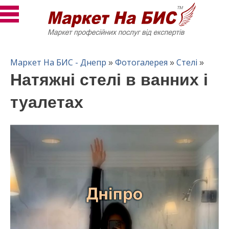
Маркет На БИС - Днепр
Фотогалерея
Стелі
»
»
»
Натяжні стелі в ванних і
туалетах