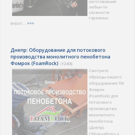
изготовления
любых по
сложности
гаражных
ворот...
>>>
Днепр: Оборудование для потокового
производства монолитного пенобетона
Фомрок (FoamRock)
(
1243)
Смотрите
образцы нашего
оборудования ТМ
Фомрок
(FoamRock) для
потокового
производства
монолитного
пенобетона
(Днепр).
Обращайтесь к