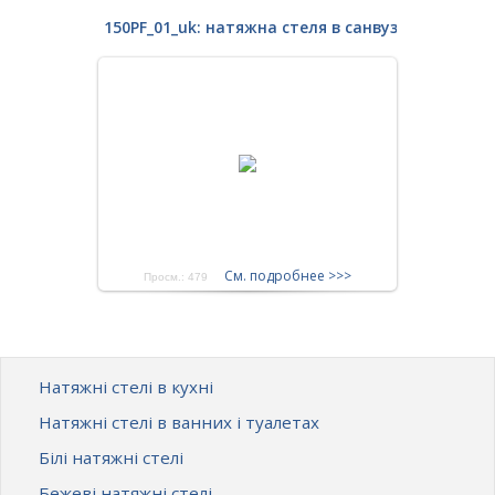
150PF_01_uk: натяжна стеля в санвузлі
См. подробнее >>>
Просм.: 479
Натяжні стелі в кухні
Натяжні стелі в ванних і туалетах
Білі натяжні стелі
Бежеві натяжні стелі