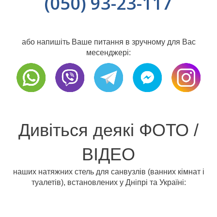
(050) 93-23-117
або напишіть Ваше питання в зручному для Вас
месенджері:
Дивіться деякі ФОТО /
ВІДЕО
наших натяжних стель для санвузлів (ванних кімнат і
туалетів), встановлених у Дніпрі та Україні: