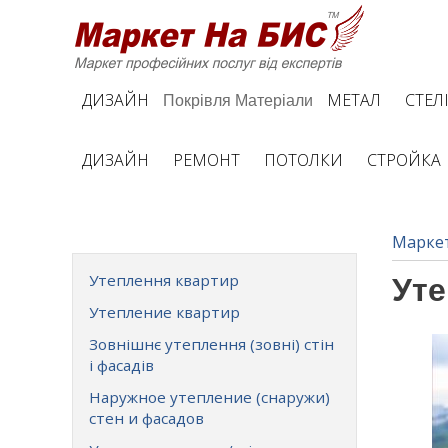
ДИЗАЙН
МЕТАЛ
СТЕЛ
Покрівля
Матеріали
ДИЗАЙН
РЕМОНТ
ПОТОЛКИ
СТРОЙКА
Марке
Утеплення квартир
Уте
Утепление квартир
Зовнішнє утеплення (зовні) стін
і фасадів
Наружное утепление (снаружи)
стен и фасадов