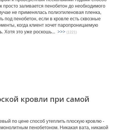
ак просто заливается пенобетон до необходимого
случае не применялась полиэтиленовая пленка,
ь под пенобетон, если в кровле есть сквозные
оменты, когда клиент хочет паропроницаемую
>>>
. Хотя это уже роскошь...
(1221)
оской кровли при самой
вый по цене способ утеплить плоскую кровлю -
м монолитным пенобетоном. Никакая вата, никакой