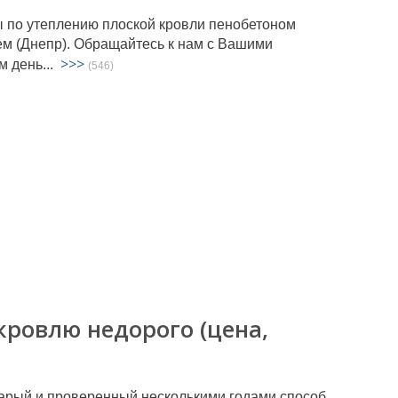
 по утеплению плоской кровли пенобетоном
м (Днепр). Обращайтесь к нам с Вашими
>>>
м день...
(546)
кровлю недорого (цена,
старый и проверенный несколькими годами способ