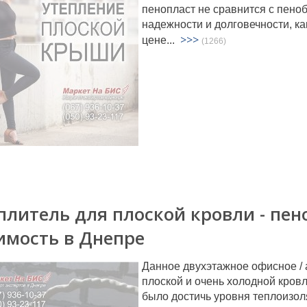
пенопласт не сравнится с пеноб
надежности и долговечности, ка
>>>
цене...
(1266)
плитель для плоской кровли - пен
имость в Днепре
Данное двухэтажное офисное / 
плоской и очень холодной кров
было достичь уровня теплоизо