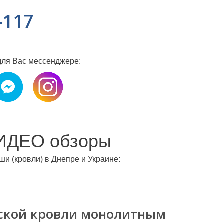
-117
для Вас мессенджере:
ИДЕО обзоры
и (кровли) в Днепре и Украине:
оской кровли монолитным