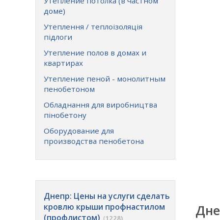
Утепление потолка (в частном
доме)
Утеплення / теплоізоляція
підлоги
Утепление полов в домах и
квартирах
Утепление пеной - монолитным
пенобетоном
Обладнання для виробництва
пінобетону
Оборудование для
производства пенобетона
Днепр: Цены на услуги сделать
кровлю крыши профнастилом
Дне
(профлистом)
(
1228)