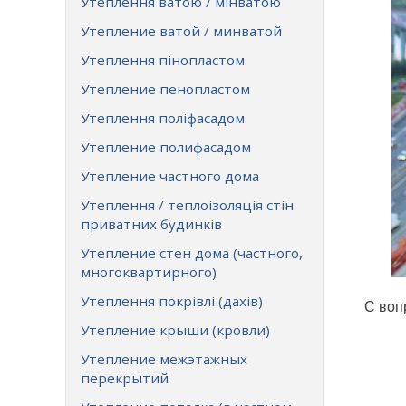
Утеплення ватою / мінватою
Утепление ватой / минватой
Утеплення пінопластом
Утепление пенопластом
Утеплення поліфасадом
Утепление полифасадом
Утепление частного дома
Утеплення / теплоізоляція стін
приватних будинків
Утепление стен дома (частного,
многоквартирного)
Утеплення покрівлі (дахів)
С воп
Утепление крыши (кровли)
Утепление межэтажных
перекрытий