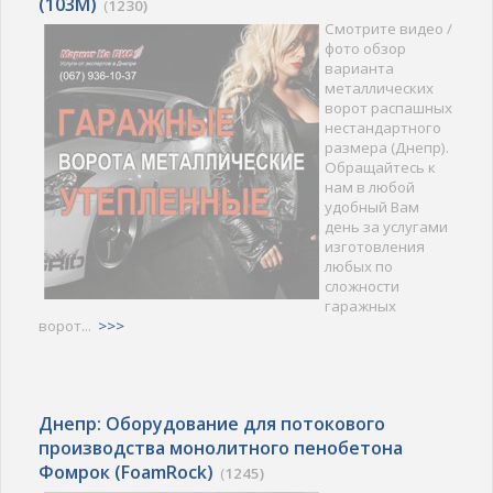
(103M)
(
1230)
Смотрите видео /
фото обзор
варианта
металлических
ворот распашных
нестандартного
размера (Днепр).
Обращайтесь к
нам в любой
удобный Вам
день за услугами
изготовления
любых по
сложности
гаражных
ворот...
>>>
Днепр: Оборудование для потокового
производства монолитного пенобетона
Фомрок (FoamRock)
(
1245)