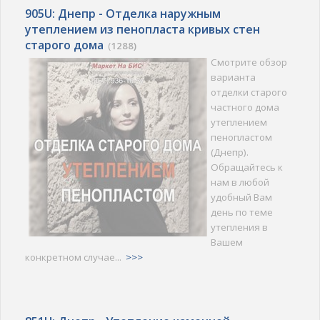
905U: Днепр - Отделка наружным
утеплением из пенопласта кривых стен
старого дома
(
1288)
Смотрите обзор
варианта
отделки старого
частного дома
утеплением
пенопластом
(Днепр).
Обращайтесь к
нам в любой
удобный Вам
день по теме
утепления в
Вашем
конкретном случае...
>>>