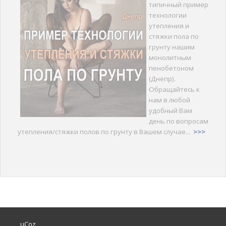
типичный пример
технологии
утепления и
стяжки пола по
грунту нашим
монолитным
пенобетоном
(Днепр).
Обращайтесь к
нам в любой
удобный Вам
день по вопросам
утепления/стяжки полов по грунту в Вашем случае...
>>>
uCoz