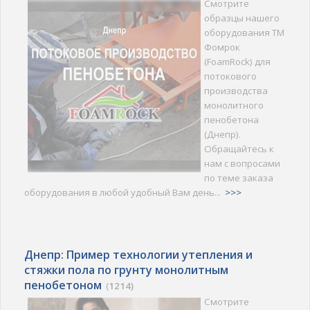
Смотрите
образцы нашего
оборудования ТМ
Фомрок
(FoamRock) для
потокового
производства
монолитного
пенобетона
(Днепр).
Обращайтесь к
нам с вопросами
по теме заказа
оборудования в любой удобный Вам день...
>>>
Днепр: Пример технологии утепления и
стяжки пола по грунту монолитным
пенобетоном
(
1214)
Смотрите