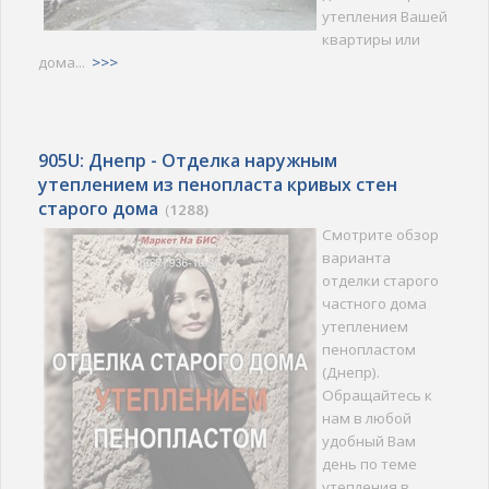
утепления Вашей
квартиры или
дома...
>>>
905U: Днепр - Отделка наружным
утеплением из пенопласта кривых стен
старого дома
(
1288)
Смотрите обзор
варианта
отделки старого
частного дома
утеплением
пенопластом
(Днепр).
Обращайтесь к
нам в любой
удобный Вам
день по теме
утепления в