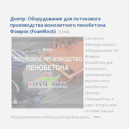
Днепр: Оборудование для потокового
производства монолитного пенобетона
Фомрок (FoamRock)
(
1244)
Смотрите
образцы нашего
оборудования ТМ
Фомрок
(FoamRock) для
потокового
производства
монолитного
пенобетона
(Днепр).
Обращайтесь к
нам с вопросами
по теме заказа
оборудования в любой удобный Вам день...
>>>