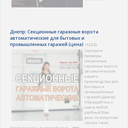
Днепр: Секционные гаражные ворота
автоматические для бытовых и
промышленных гаражей (цена)
(
1222)
Смотрите
примеры
секционные
гаражные ворота
автоматические
нашего
производства для
бытовых и
промышленных
гаражей (Днепр).
Обращайтесь к
нам в любой
удобный Вам
день по вопросам
заказа таких
ворот по очень выгодной цене...
>>>