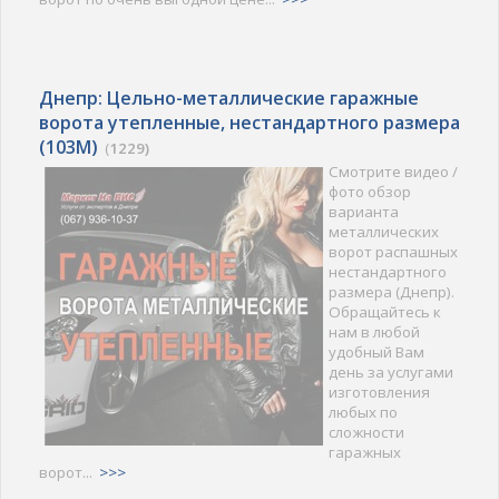
Днепр: Цельно-металлические гаражные
ворота утепленные, нестандартного размера
(103M)
(
1229)
Смотрите видео /
фото обзор
варианта
металлических
ворот распашных
нестандартного
размера (Днепр).
Обращайтесь к
нам в любой
удобный Вам
день за услугами
изготовления
любых по
сложности
гаражных
ворот...
>>>