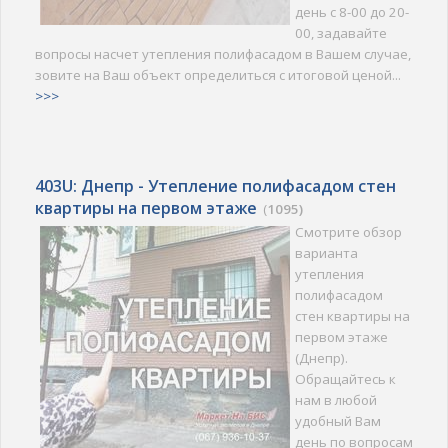
день с 8-00 до 20-
00, задавайте
вопросы насчет утепления полифасадом в Вашем случае,
зовите на Ваш объект определиться с итоговой ценой...
>>>
403U: Днепр - Утепление полифасадом стен
квартиры на первом этаже
(
1095)
Смотрите обзор
варианта
утепления
полифасадом
стен квартиры на
первом этаже
(Днепр).
Обращайтесь к
нам в любой
удобный Вам
день по вопросам