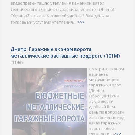
видеопрезентацию утепления каменной ватой
технического здания с выравниванием стен (Днепр).
Обращайтесь к нам в любой удобный Вам день за
толковыми услугами утепления...
>>>
Днепр: Гаражные эконом ворота
металлические распашные недорого (101M)
(
1146)
Смотрите эконом
варианты
металлических
гаражных ворот
(Днепр).
Обращайтесь к
нам в любой
удобный Вам
день по вопросам
изготовления под
заказ гаражных
ворот любой
сложности...
>>>