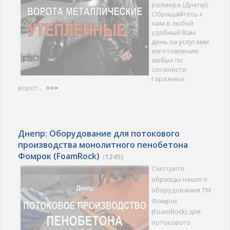
размера (Днепр).
Обращайтесь к
нам в любой
удобный Вам
день за услугами
изготовления
любых по
сложности
гаражных
ворот...
>>>
Днепр: Оборудование для потокового
производства монолитного пенобетона
Фомрок (FoamRock)
(
1245)
Смотрите
образцы нашего
оборудования ТМ
Фомрок
(FoamRock) для
потокового