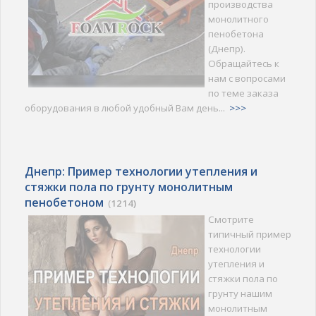
производства
монолитного
пенобетона
(Днепр).
Обращайтесь к
нам с вопросами
по теме заказа
оборудования в любой удобный Вам день...
>>>
Днепр: Пример технологии утепления и
стяжки пола по грунту монолитным
пенобетоном
(
1214)
Смотрите
типичный пример
технологии
утепления и
стяжки пола по
грунту нашим
монолитным