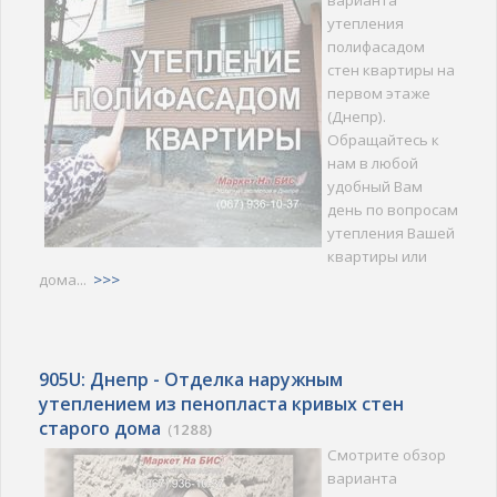
варианта
утепления
полифасадом
стен квартиры на
первом этаже
(Днепр).
Обращайтесь к
нам в любой
удобный Вам
день по вопросам
утепления Вашей
квартиры или
дома...
>>>
905U: Днепр - Отделка наружным
утеплением из пенопласта кривых стен
старого дома
(
1288)
Смотрите обзор
варианта