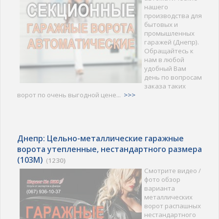
нашего
производства для
бытовых и
промышленных
гаражей (Днепр).
Обращайтесь к
нам в любой
удобный Вам
день по вопросам
заказа таких
ворот по очень выгодной цене...
>>>
Днепр: Цельно-металлические гаражные
ворота утепленные, нестандартного размера
(103M)
(
1230)
Смотрите видео /
фото обзор
варианта
металлических
ворот распашных
нестандартного