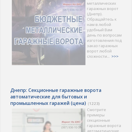
металлических
гаражных ворот
(Днепр).
Обращайтесь к
нам в любой
удобный Вам
день по вопросам
изготовления под
заказ гаражных
ворот любой
сложности...
>>>
Днепр: Секционные гаражные ворота
автоматические для бытовых и
промышленных гаражей (цена)
(
1223)
Смотрите
примеры
секционные
гаражные ворота
автоматические