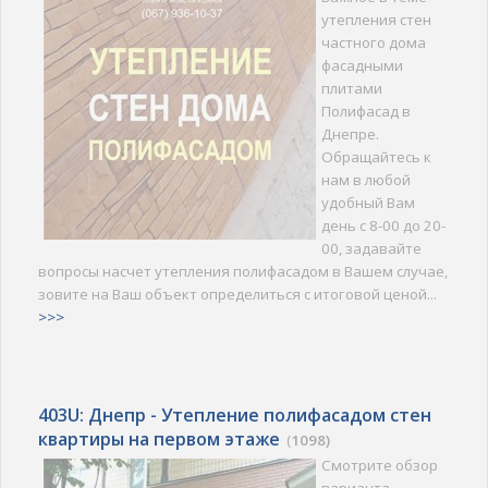
утепления стен
частного дома
фасадными
плитами
Полифасад в
Днепре.
Обращайтесь к
нам в любой
удобный Вам
день с 8-00 до 20-
00, задавайте
вопросы насчет утепления полифасадом в Вашем случае,
зовите на Ваш объект определиться с итоговой ценой...
>>>
403U: Днепр - Утепление полифасадом стен
квартиры на первом этаже
(
1098)
Смотрите обзор