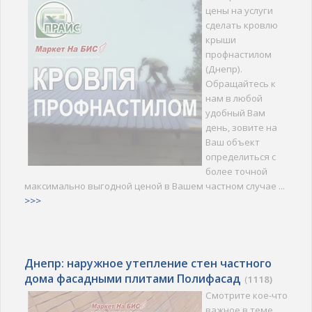
цены на услуги
сделать кровлю
крыши
профнастилом
(Днепр).
Обращайтесь к
нам в любой
удобный Вам
день, зовите на
Ваш объект
определиться с
более точной
максимально выгодной ценой в Вашем частном случае ...
>>>
Днепр: наружное утепление стен частного
дома фасадными плитами Полифасад
(
1118)
Смотрите кое-что
важное в теме