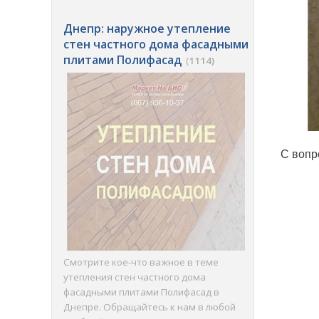
Днепр: наружное утепление
стен частного дома фасадными
плитами Полифасад
(
1114)
С вопр
Смотрите кое-что важное в теме
утепления стен частного дома
фасадными плитами Полифасад в
Днепре. Обращайтесь к нам в любой