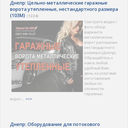
Днепр: Цельно-металлические гаражные
ворота утепленные, нестандартного размера
(103M)
(
1224)
Смотрите видео /
фото обзор
варианта
металлических
ворот распашных
нестандартного
размера (Днепр).
Обращайтесь к
нам в любой
удобный Вам
день за услугами
изготовления
любых по
сложности
гаражных
ворот...
>>>
Днепр: Оборудование для потокового