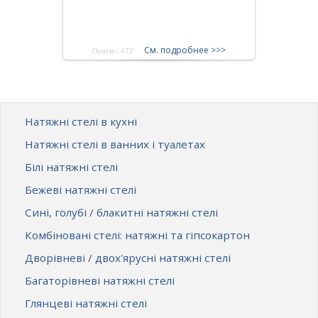
См. подробнее >>>
Просм.: 472
Натяжні стелі в кухні
Натяжні стелі в ванних і туалетах
Білі натяжні стелі
Бежеві натяжні стелі
Сині, голубі / блакитні натяжні стелі
Комбіновані стелі: натяжні та гіпсокартон
Дворівневі / двох'ярусні натяжні стелі
Багаторівневі натяжні стелі
Глянцеві натяжні стелі