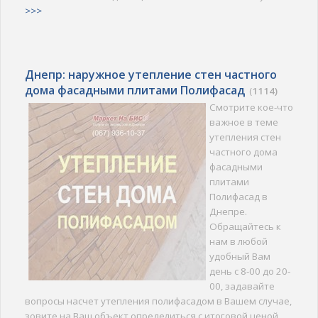
>>>
Днепр: наружное утепление стен частного
дома фасадными плитами Полифасад
(
1114)
Смотрите кое-что
важное в теме
утепления стен
частного дома
фасадными
плитами
Полифасад в
Днепре.
Обращайтесь к
нам в любой
удобный Вам
день с 8-00 до 20-
00, задавайте
вопросы насчет утепления полифасадом в Вашем случае,
зовите на Ваш объект определиться с итоговой ценой...