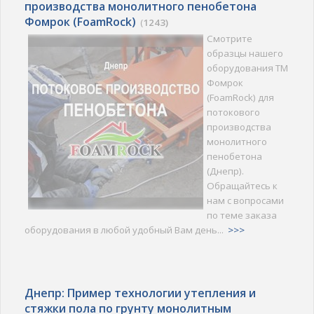
производства монолитного пенобетона
Фомрок (FoamRock)
(
1243)
Смотрите
образцы нашего
оборудования ТМ
Фомрок
(FoamRock) для
потокового
производства
монолитного
пенобетона
(Днепр).
Обращайтесь к
нам с вопросами
по теме заказа
оборудования в любой удобный Вам день...
>>>
Днепр: Пример технологии утепления и
стяжки пола по грунту монолитным