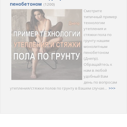
пенобетоном
(
1200)
Смотрите
типичный пример
технологии
утепления и
стяжки пола по
грунту нашим
монолитным
пенобетоном
(Днепр).
Обращайтесь к
нам в любой
удобный Вам
день по вопросам
утепления/стяжки полов по грунту в Вашем случае...
>>>