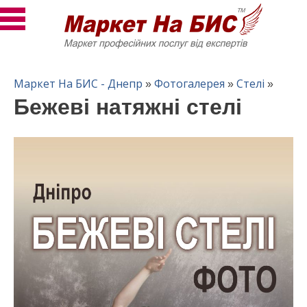
Маркет На БИС - Днепр
Фотогалерея
Стелі
»
»
»
Бежеві натяжні стелі