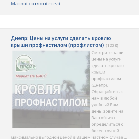
Матові натяжні стелі
Днепр: Цены на услуги сделать кровлю
крыши профнастилом (профлистом)
(
1228)
Смотрите наши
цены на услуги
сделать кровлю
крыши
профнастилом
(Днепр).
Обращайтесь к
нам в любой
удобный Вам
день, зовите на
Ваш объект
определиться с
более точной
максимально выгодной ценой в Вашем частном случае ...