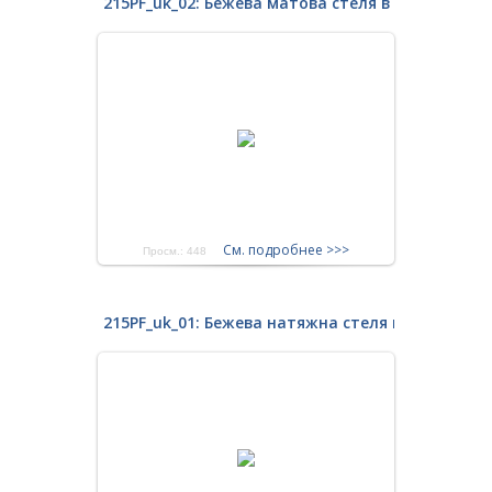
215PF_uk_02: Бежева матова стеля в кухні кварт
См. подробнее >>>
Просм.: 448
215PF_uk_01: Бежева натяжна стеля в кухні