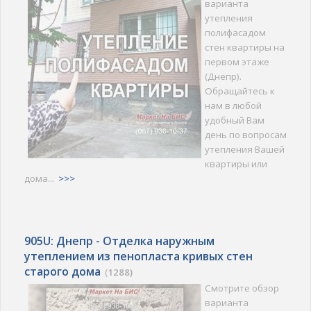
варианта
утепления
полифасадом
стен квартиры на
первом этаже
(Днепр).
Обращайтесь к
нам в любой
удобный Вам
день по вопросам
утепления Вашей
квартиры или
дома...
>>>
905U: Днепр - Отделка наружным
утеплением из пенопласта кривых стен
старого дома
(
1288)
Смотрите обзор
варианта