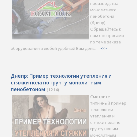
производства
монолитного
пенобетона
(Днепр).
Обращайтесь к
нам с вопросами
по теме заказа
оборудования в любой удобный Вам день...
>>>
Днепр: Пример технологии утепления и
стяжки пола по грунту монолитным
пенобетоном
(
1214)
Смотрите
типичный пример
технологии
утепления и
стяжки пола по
грунту нашим
монолитным