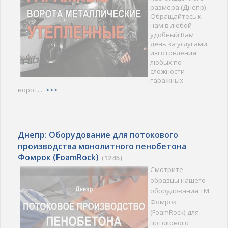
размера (Днепр).
Обращайтесь к
нам в любой
удобный Вам
день за услугами
изготовления
любых по
сложности
гаражных
ворот...
>>>
Днепр: Оборудование для потокового
производства монолитного пенобетона
Фомрок (FoamRock)
(
1245)
Смотрите
образцы нашего
оборудования ТМ
Фомрок
(FoamRock) для
потокового