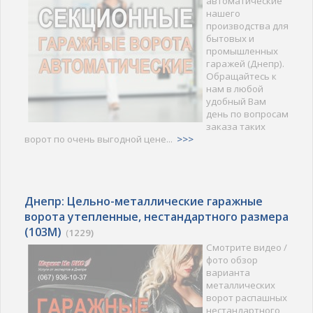
автоматические
нашего
производства для
бытовых и
промышленных
гаражей (Днепр).
Обращайтесь к
нам в любой
удобный Вам
день по вопросам
заказа таких
ворот по очень выгодной цене...
>>>
Днепр: Цельно-металлические гаражные
ворота утепленные, нестандартного размера
(103M)
(
1229)
Смотрите видео /
фото обзор
варианта
металлических
ворот распашных
нестандартного