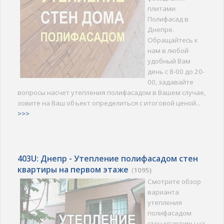
плитами
Полифасад в
Днепре.
Обращайтесь к
нам в любой
удобный Вам
день с 8-00 до 20-
00, задавайте
вопросы насчет утепления полифасадом в Вашем случае,
зовите на Ваш объект определиться с итоговой ценой...
>>>
403U: Днепр - Утепление полифасадом стен
квартиры на первом этаже
(
1095)
Смотрите обзор
варианта
утепления
полифасадом
стен квартиры на