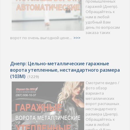
промышленных
гаражей (Днепр).
Обращайтесь к
нам в любой
удобный Вам
день по вопросам
заказа таких
ворот по очень выгодной цене...
>>>
Днепр: Цельно-металлические гаражные
ворота утепленные, нестандартного размера
(103M)
(
1229)
Смотрите видео /
фото обзор
варианта
металлических
ворот распашных
нестандартного
размера (Днепр).
Обращайтесь к
нам в любой
удобный Вам