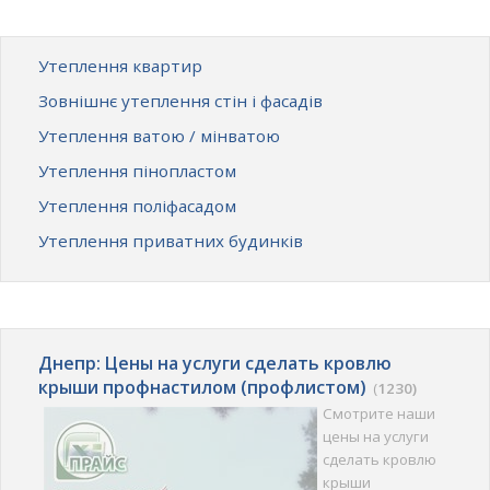
Утеплення квартир
Зовнішнє утеплення стін і фасадів
Утеплення ватою / мінватою
Утеплення пінопластом
Утеплення поліфасадом
Утеплення приватних будинків
Днепр: Цены на услуги сделать кровлю
крыши профнастилом (профлистом)
(
1230)
Смотрите наши
цены на услуги
сделать кровлю
крыши