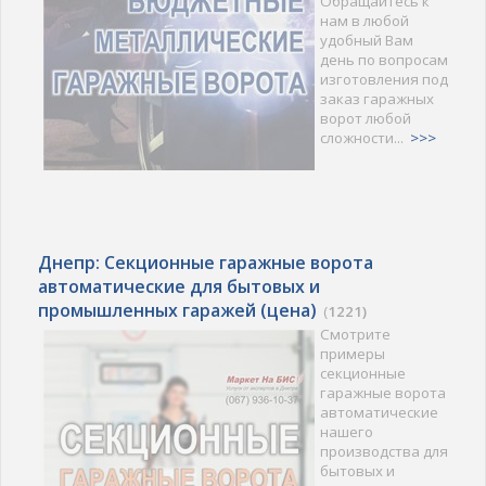
Обращайтесь к
нам в любой
удобный Вам
день по вопросам
изготовления под
заказ гаражных
ворот любой
сложности...
>>>
Днепр: Секционные гаражные ворота
автоматические для бытовых и
промышленных гаражей (цена)
(
1221)
Смотрите
примеры
секционные
гаражные ворота
автоматические
нашего
производства для
бытовых и